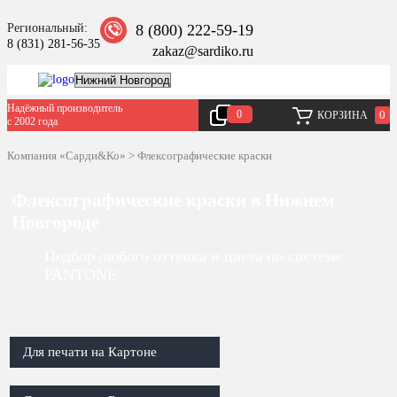
Региональный:
8 (800) 222-59-19
8 (831) 281-56-35
zakaz@sardiko.ru
Надёжный производитель
0
0
КОРЗИНА
с 2002 года
Компания «Сарди&Ко»
>
Флексографические краски
Флексографические краски в Нижнем
Новгороде
Подбор любого оттенка и цвета по системе
PANTONE
Для печати на Картоне