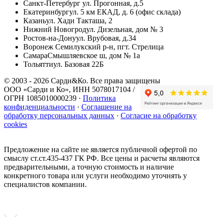
Санкт-Петербург
ул. Прогонная, д.5
Екатеринбург
ул. 5 км ЕКАД, д. 6 (офис склада)
Казань
ул. Хади Такташа, 2
Нижний Новогрод
ул. Дизельная, дом № 3
Ростов-на-Дону
ул. Врубовая, д.34
Воронеж
Семилукский р-н, пгт. Стрелица
Самара
Смышляевское ш, дом № 1а
Тольятти
ул. Базовая 22Б
© 2003 - 2026 Сарди&Ко. Все права защищены
ООО «Сарди и Ко», ИНН 5078017104 /
ОГРН 1085010000239 ·
Политика
конфиденциальности
·
Соглашение на
обработку персональных данных
·
Согласие на обработку
cookies
Предложение на сайте не является публичной офертой по
смыслу ст.ст.435-437 ГК РФ. Все цены и расчеты являются
предварительными, а точную стоимость и наличие
конкретного товара или услуги необходимо уточнять у
специалистов компании.